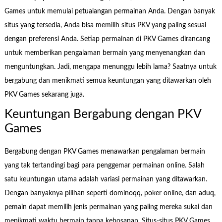
Games untuk memulai petualangan permainan Anda. Dengan banyak
situs yang tersedia, Anda bisa memilih situs PKV yang paling sesuai
dengan preferensi Anda. Setiap permainan di PKV Games dirancang
untuk memberikan pengalaman bermain yang menyenangkan dan
menguntungkan. Jadi, mengapa menunggu lebih lama? Saatnya untuk
bergabung dan menikmati semua keuntungan yang ditawarkan oleh
PKV Games sekarang juga.
Keuntungan Bergabung dengan PKV
Games
Bergabung dengan PKV Games menawarkan pengalaman bermain
yang tak tertandingi bagi para penggemar permainan online. Salah
satu keuntungan utama adalah variasi permainan yang ditawarkan.
Dengan banyaknya pilihan seperti dominoqq, poker online, dan aduq,
pemain dapat memilih jenis permainan yang paling mereka sukai dan
menikmati waktu bermain tanpa kebosanan. Situs-situs PKV Games