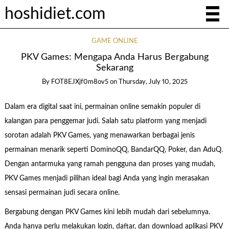
hoshidiet.com
GAME ONLINE
PKV Games: Mengapa Anda Harus Bergabung
Sekarang
By
FOT8EJXjf0m8ov5
on
Thursday, July 10, 2025
Dalam era digital saat ini, permainan online semakin populer di
kalangan para penggemar judi. Salah satu platform yang menjadi
sorotan adalah PKV Games, yang menawarkan berbagai jenis
permainan menarik seperti DominoQQ, BandarQQ, Poker, dan AduQ.
Dengan antarmuka yang ramah pengguna dan proses yang mudah,
PKV Games menjadi pilihan ideal bagi Anda yang ingin merasakan
sensasi permainan judi secara online.
Bergabung dengan PKV Games kini lebih mudah dari sebelumnya.
Anda hanya perlu melakukan login, daftar, dan download aplikasi PKV