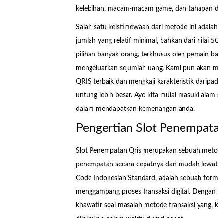
kelebihan, macam-macam game, dan tahapan d
Salah satu keistimewaan dari metode ini adal
jumlah yang relatif minimal, bahkan dari nilai 
pilihan banyak orang, terkhusus oleh pemain b
mengeluarkan sejumlah uang. Kami pun akan me
QRIS terbaik dan mengkaji karakteristik dari
untung lebih besar. Ayo kita mulai masuki alam 
dalam mendapatkan kemenangan anda.
Pengertian Slot Penempat
Slot Penempatan Qris merupakan sebuah metod
penempatan secara cepatnya dan mudah lewat 
Code Indonesian Standard, adalah sebuah form
menggampang proses transaksi digital. Dengan
khawatir soal masalah metode transaksi yang