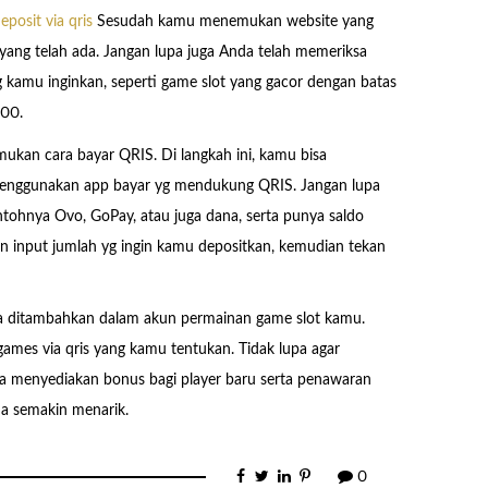
deposit via qris
Sesudah kamu menemukan website yang
 yang telah ada. Jangan lupa juga Anda telah memeriksa
 kamu inginkan, seperti game slot yang gacor dengan batas
000.
mukan cara bayar QRIS. Di langkah ini, kamu bisa
enggunakan app bayar yg mendukung QRIS. Jangan lupa
tohnya Ovo, GoPay, atau juga dana, serta punya saldo
n input jumlah yg ingin kamu depositkan, kemudian tekan
ra ditambahkan dalam akun permainan game slot kamu.
games via qris yang kamu tentukan. Tidak lupa agar
ula menyediakan bonus bagi player baru serta penawaran
a semakin menarik.
0