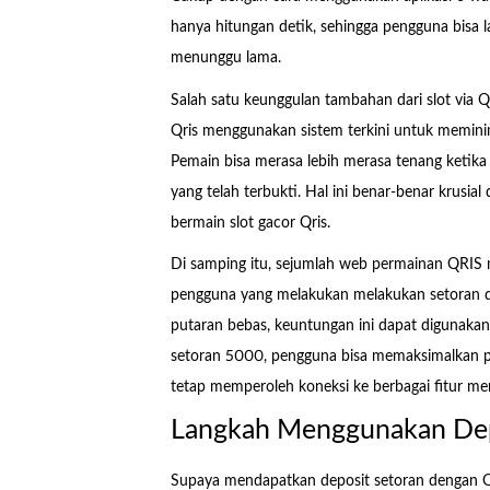
hanya hitungan detik, sehingga pengguna bisa
menunggu lama.
Salah satu keunggulan tambahan dari slot via Qr
Qris menggunakan sistem terkini untuk memini
Pemain bisa merasa lebih merasa tenang ketika 
yang telah terbukti. Hal ini benar-benar krusi
bermain slot gacor Qris.
Di samping itu, sejumlah web permainan QRI
pengguna yang melakukan melakukan setoran de
putaran bebas, keuntungan ini dapat digunak
setoran 5000, pengguna bisa memaksimalkan 
tetap memperoleh koneksi ke berbagai fitur me
Langkah Menggunakan Depo
Supaya mendapatkan deposit setoran dengan QR