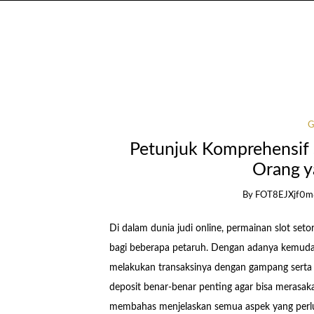
G
Petunjuk Komprehensif 
Orang y
By
FOT8EJXjf0m
Di dalam dunia judi online, permainan slot seto
bagi beberapa petaruh. Dengan adanya kemuda
melakukan transaksinya dengan gampang serta n
deposit benar-benar penting agar bisa merasaka
membahas menjelaskan semua aspek yang perlu 