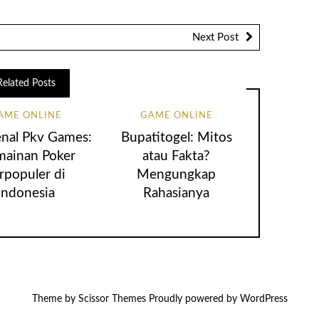
Next Post
Related Posts
AME ONLINE
GAME ONLINE
nal Pkv Games:
Bupatitogel: Mitos
mainan Poker
atau Fakta?
rpopuler di
Mengungkap
Indonesia
Rahasianya
Theme by
Scissor Themes
Proudly powered by
WordPress