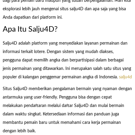
bagi para pemain baru maupun yang sudah berpengalaman. Mari kita
eksplorasi lebih jauh mengenai situs salju4D dan apa saja yang bisa
Anda dapatkan dari platform ini.
Apa Itu Salju4D?
Salju4D adalah platform yang menyediakan layanan permainan dan
informasi terkait lotere. Dengan sistem yang mudah diakses,
pengguna dapat memilih angka dan berpartisipasi dalam berbagai
jenis permainan yang ditawarkan. Ini merupakan salah satu situs yang
populer di kalangan penggemar permainan angka di Indonesia.
salju4d
Situs Salju4D memberikan pengalaman bermain yang nyaman dengan
antarmuka yang user-friendly. Pengguna bisa dengan cepat
melakukan pendaftaran melalui daftar Salju4D dan mulai bermain
dalam waktu singkat. Ketersediaan informasi dan panduan juga
membantu pemain baru untuk memahami cara kerja permainan
dengan lebih baik.