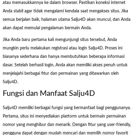
atau memasukkannya ke dalam browser. Pastikan koneksi internet
Anda stabil agar tidak mengalami kendala saat mengakses situs. Jika
semua berjalan baik, halaman utama Salju4D akan muncul, dan Anda
akan dapat memulai pengalaman bermain Anda.
Jika Anda baru pertama kali mengunjungi situs tersebut, Anda
mungkin perlu melakukan registrasi atau login Salju4D. Proses ini
biasanya sederhana dan hanya membutuhkan beberapa informasi
dasar. Setelah berhasil login, Anda akan memiliki akses penuh untuk
menjelajahi berbagai fitur dan permainan yang ditawarkan oleh
Salju4D.
Fungsi dan Manfaat Salju4D
Salju4D memiliki berbagai fungsi yang bermanfaat bagi penggunanya.
Pertama, situs ini menyediakan platform untuk bermain permainan
nomor yang menghibur dan menarik. Dengan fitur yang user-friendly,
pengguna dapat dengan mudah mencari dan memilih nomor favorit