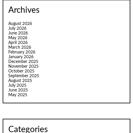
Archives
August 2026
July 2026
June 2026
May 2026
April 2026
March 2026
February 2026
January 2026
December 2025
November 2025
October 2025
September 2025
August 2025
July 2025
June 2025
May 2025
Categories