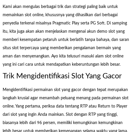
Kami akan mengulas berbagai trik dan strategi paling baik untuk
memainkan slot online, khususnya yang dihasilkan dari berbagai
penyedia terkenal misalnya Pragmatic Play serta PG Soft. Di samping
itu, kita juga akan akan menjelaskan mengenai akun demo slot yang
memberi kesempatan petaruh untuk berlatih tanpa bahaya, dan saran
situs slot terpercaya yang memberikan pengalaman bermain yang
aman dan menyenangkan. Ayo kita telusuri masuki alam slot online
yang ini cari cara untuk mendapatkan keberuntungan lebih besar.
Trik Mengidentifikasi Slot Yang Gacor
Mengidentifikasi permainan slot yang gacor dengan tepat merupakan
langkah krusial agar menambah peluang menang pada permainan slot
online. Yang pertama, periksa data tentang RTP atau Return to Player
dari slot yang ingin Anda mainkan. Slot dengan RTP yang tinggi,
biasanya lebih dari 96 persen, memiliki kemungkinan kemungkinan
lebih besar untuk memberikan kemenangan selama waktu yang lama.