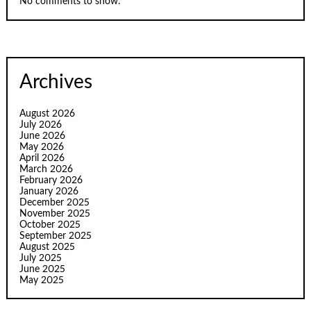
No comments to show.
Archives
August 2026
July 2026
June 2026
May 2026
April 2026
March 2026
February 2026
January 2026
December 2025
November 2025
October 2025
September 2025
August 2025
July 2025
June 2025
May 2025