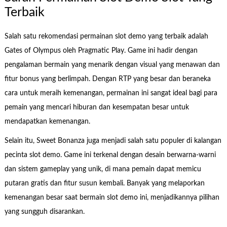
Terbaik
Salah satu rekomendasi permainan slot demo yang terbaik adalah
Gates of Olympus oleh Pragmatic Play. Game ini hadir dengan
pengalaman bermain yang menarik dengan visual yang menawan dan
fitur bonus yang berlimpah. Dengan RTP yang besar dan beraneka
cara untuk meraih kemenangan, permainan ini sangat ideal bagi para
pemain yang mencari hiburan dan kesempatan besar untuk
mendapatkan kemenangan.
Selain itu, Sweet Bonanza juga menjadi salah satu populer di kalangan
pecinta slot demo. Game ini terkenal dengan desain berwarna-warni
dan sistem gameplay yang unik, di mana pemain dapat memicu
putaran gratis dan fitur susun kembali. Banyak yang melaporkan
kemenangan besar saat bermain slot demo ini, menjadikannya pilihan
yang sungguh disarankan.