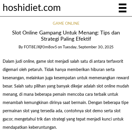
hoshidiet.com
GAME ONLINE
Slot Online Gampang Untuk Menang: Tips dan
Strategi Paling Efektif
By
FOT8EJXjf0m8ov5
on
Tuesday, September 30, 2025
Dalam judi online, game slot menjadi salah satu di antara terfavorit
digemari oleh petaruh. Tidak hanya memberikan hiburan serta
kesenangan, melainkan juga kesempatan untuk memenangkan reward
besar. Salah satu pilihan yang banyak dikejar adalah slot online mudah
menang, di mana beberapa pemain mencoba cara terbaik untuk
menambah kemungkinan dirinya saat bermain. Dengan beberapa tipe
permainan slot yang tersedia ada, contohnya slot demo serta slot
gacor, mengetahui trik dan strategi yang tepat menjadi kunci untuk
mendapatkan keberuntungan.