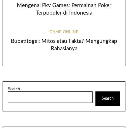
Mengenal Pkv Games: Permainan Poker
Terpopuler di Indonesia
GAME ONLINE
Bupatitogel: Mitos atau Fakta? Mengungkap
Rahasianya
Search
Search