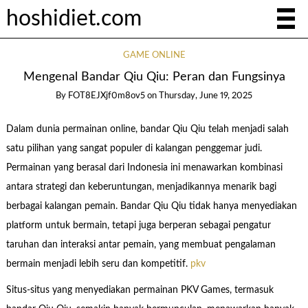
hoshidiet.com
GAME ONLINE
Mengenal Bandar Qiu Qiu: Peran dan Fungsinya
By
FOT8EJXjf0m8ov5
on
Thursday, June 19, 2025
Dalam dunia permainan online, bandar Qiu Qiu telah menjadi salah
satu pilihan yang sangat populer di kalangan penggemar judi.
Permainan yang berasal dari Indonesia ini menawarkan kombinasi
antara strategi dan keberuntungan, menjadikannya menarik bagi
berbagai kalangan pemain. Bandar Qiu Qiu tidak hanya menyediakan
platform untuk bermain, tetapi juga berperan sebagai pengatur
taruhan dan interaksi antar pemain, yang membuat pengalaman
bermain menjadi lebih seru dan kompetitif.
pkv
Situs-situs yang menyediakan permainan PKV Games, termasuk