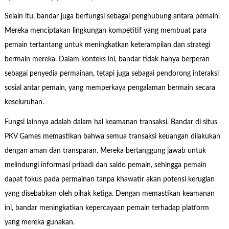
Selain itu, bandar juga berfungsi sebagai penghubung antara pemain.
Mereka menciptakan lingkungan kompetitif yang membuat para
pemain tertantang untuk meningkatkan keterampilan dan strategi
bermain mereka. Dalam konteks ini, bandar tidak hanya berperan
sebagai penyedia permainan, tetapi juga sebagai pendorong interaksi
sosial antar pemain, yang memperkaya pengalaman bermain secara
keseluruhan.
Fungsi lainnya adalah dalam hal keamanan transaksi. Bandar di situs
PKV Games memastikan bahwa semua transaksi keuangan dilakukan
dengan aman dan transparan. Mereka bertanggung jawab untuk
melindungi informasi pribadi dan saldo pemain, sehingga pemain
dapat fokus pada permainan tanpa khawatir akan potensi kerugian
yang disebabkan oleh pihak ketiga. Dengan memastikan keamanan
ini, bandar meningkatkan kepercayaan pemain terhadap platform
yang mereka gunakan.