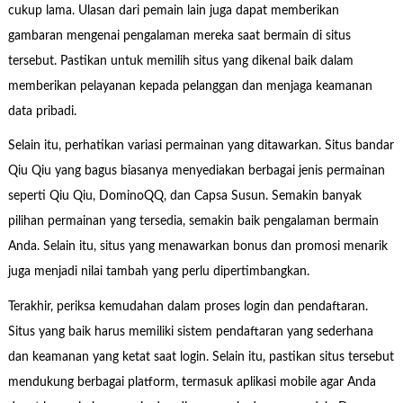
cukup lama. Ulasan dari pemain lain juga dapat memberikan
gambaran mengenai pengalaman mereka saat bermain di situs
tersebut. Pastikan untuk memilih situs yang dikenal baik dalam
memberikan pelayanan kepada pelanggan dan menjaga keamanan
data pribadi.
Selain itu, perhatikan variasi permainan yang ditawarkan. Situs bandar
Qiu Qiu yang bagus biasanya menyediakan berbagai jenis permainan
seperti Qiu Qiu, DominoQQ, dan Capsa Susun. Semakin banyak
pilihan permainan yang tersedia, semakin baik pengalaman bermain
Anda. Selain itu, situs yang menawarkan bonus dan promosi menarik
juga menjadi nilai tambah yang perlu dipertimbangkan.
Terakhir, periksa kemudahan dalam proses login dan pendaftaran.
Situs yang baik harus memiliki sistem pendaftaran yang sederhana
dan keamanan yang ketat saat login. Selain itu, pastikan situs tersebut
mendukung berbagai platform, termasuk aplikasi mobile agar Anda