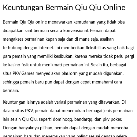
Keuntungan Bermain Qiu Qiu Online
Bermain Qiu Qiu online menawarkan kemudahan yang tidak bisa
didapatkan saat bermain secara konvensional. Pemain dapat
mengakses permainan kapan saja dan di mana saja, asalkan
terhubung dengan internet. Ini memberikan fleksibilitas yang baik bagi
para pemain yang memiliki kesibukan, karena mereka tidak perlu pergi
ke kasino fisik untuk menikmati permainan ini. Selain itu, berbagai
situs PKV Games menyediakan platform yang mudah digunakan,
sehingga pemain baru pun dapat dengan cepat memahami cara
bermain.
Keuntungan lainnya adalah variasi permainan yang ditawarkan. Di
dalam situs PKV, pemain dapat menemukan berbagai jenis permainan
lain selain Qiu Qiu, seperti dominoqq, bandarqq, dan pkv poker.
Dengan banyaknya pilihan, pemain dapat dengan mudah mencoba
permainan baru dan menemukan yang paling sesuai dengan selera