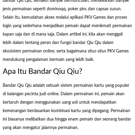
bandar Qiu Qiu, semakin banyak bermunculan, menawarkan banyak
jenis permainan seperti dominoqq, poker pkv, dan capsas susun.
Selain itu, kemudahan akses melalui aplikasi PKV Games dan proses
login yang sederhana menjadikan pemain dapat menikmati permainan
kapan saja dan di mana saja. Dalam artikel ini, kita akan menggali
lebih dalam tentang peran dan fungsi bandar Qiu Qiu dalam
ekosistem permainan online, serta bagaimana situs-situs PKV Games
mendukung pengalaman bermain yang lebih baik.
Apa Itu Bandar Qiu Qiu?
Bandar Qiu Qiu adalah sebuah sistem permainan kartu yang populer
di kalangan pecinta judi online. Dalam permainan ini, pemain akan
bertaruh dengan menggunakan uang asli untuk mendapatkan
kemenangan berdasarkan kombinasi kartu yang dipegang. Permainan
ini biasanya melibatkan dua hingga enam pemain dan seorang bandar
yang akan mengatur jalannya permainan.