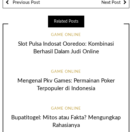
Previous Post
Next Post
Related Posts
GAME ONLINE
Slot Pulsa Indosat Ooredoo: Kombinasi
Berhasil Dalam Judi Online
GAME ONLINE
Mengenal Pkv Games: Permainan Poker
Terpopuler di Indonesia
GAME ONLINE
Bupatitogel: Mitos atau Fakta? Mengungkap
Rahasianya