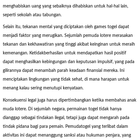
menghabiskan uang yang sebaiknya dihabiskan untuk hal-hal lain,
seperti sekolah atau tabungan.
Selain itu, tekanan mental yang diciptakan oleh games togel dapat
menjadi faktor yang merugikan. Sejumlah pemuda lotere merasakan
tekanan dan kekhawatiran yang tinggi akibat keinginan untuk meraih
kemenangan. Ketidakberhasilan untuk mendapatkan hasil positif
dapat menghasilkan kebingungan dan keputusan impulsif, yang pada
gilirannya dapat menambah parah keadaan finansial mereka. Ini
menciptakan lingkungan yang tidak sehat, di mana harapan untuk
menang kalau sering menutupi kenyataan.
Konsekuensi legal juga harus dipertimbangkan ketika membahas anak
muda lotere. Di sejumlah negara, permainan togel tidak hanya
dianggap sebagai tindakan ilegal, tetapi juga dapat mengarah pada
tindak pidana bagi para pemain. Pemudatogel yang terlibat dalam
aktivitas ini dapat menanggung sanksi atau hukuman penjara, yang