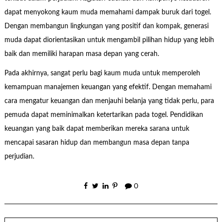
dapat menyokong kaum muda memahami dampak buruk dari togel.
Dengan membangun lingkungan yang positif dan kompak, generasi
muda dapat diorientasikan untuk mengambil pilihan hidup yang lebih
baik dan memiliki harapan masa depan yang cerah.
Pada akhirnya, sangat perlu bagi kaum muda untuk memperoleh
kemampuan manajemen keuangan yang efektif. Dengan memahami
cara mengatur keuangan dan menjauhi belanja yang tidak perlu, para
pemuda dapat meminimalkan ketertarikan pada togel. Pendidikan
keuangan yang baik dapat memberikan mereka sarana untuk
mencapai sasaran hidup dan membangun masa depan tanpa
perjudian.
0