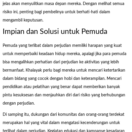
jelas akan menyulitkan masa depan mereka. Dengan melihat semua
risiko ini, penting bagi pembelinya untuk berhati-hati dalam
mengambil keputusan.
Impian dan Solusi untuk Pemuda
Pemuda yang terlibat dalam perjudian memiliki harapan yang kuat
untuk memperbaiki keadaan hidup mereka, apalagi jika para pemuda
bisa mengalihkan perhatian dari perjudian ke aktivitas yang lebih
bermanfaat. Khalayak perlu bagi mereka untuk mencari ketertarikan
dalam bidang yang cocok dengan hobi dan keterampilan. Mencari
pendidikan atau pelatihan yang benar dapat memberikan banyak
pintu kesuksesan dan menjauhkan diri dari risiko yang berhubungan
dengan perjudian.
Di samping itu, dukungan dari komunitas dan orang-orang terdekat
merupakan hal yang vital dalam mengatasi kecenderungan untuk
terlibat dalam perjudian. Kegiatan edukasi dan kampanye kesadaran