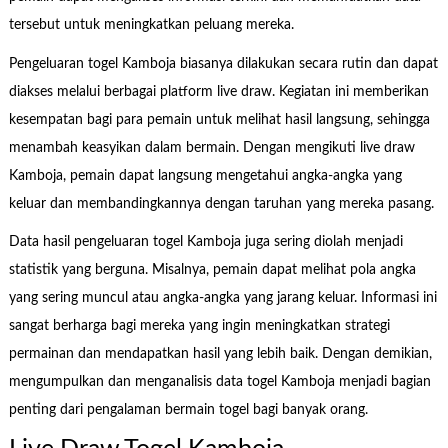
tersebut untuk meningkatkan peluang mereka.
Pengeluaran togel Kamboja biasanya dilakukan secara rutin dan dapat
diakses melalui berbagai platform live draw. Kegiatan ini memberikan
kesempatan bagi para pemain untuk melihat hasil langsung, sehingga
menambah keasyikan dalam bermain. Dengan mengikuti live draw
Kamboja, pemain dapat langsung mengetahui angka-angka yang
keluar dan membandingkannya dengan taruhan yang mereka pasang.
Data hasil pengeluaran togel Kamboja juga sering diolah menjadi
statistik yang berguna. Misalnya, pemain dapat melihat pola angka
yang sering muncul atau angka-angka yang jarang keluar. Informasi ini
sangat berharga bagi mereka yang ingin meningkatkan strategi
permainan dan mendapatkan hasil yang lebih baik. Dengan demikian,
mengumpulkan dan menganalisis data togel Kamboja menjadi bagian
penting dari pengalaman bermain togel bagi banyak orang.