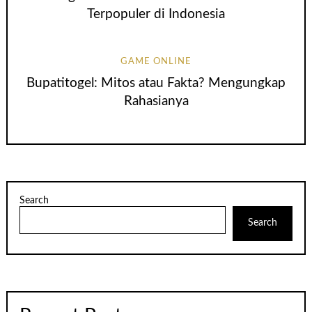
Terpopuler di Indonesia
GAME ONLINE
Bupatitogel: Mitos atau Fakta? Mengungkap
Rahasianya
Search
Search