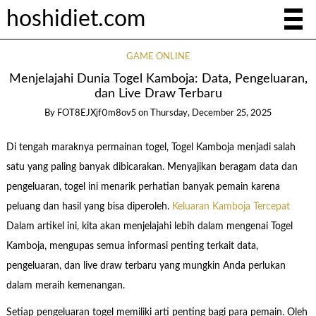
hoshidiet.com
GAME ONLINE
Menjelajahi Dunia Togel Kamboja: Data, Pengeluaran,
dan Live Draw Terbaru
By
FOT8EJXjf0m8ov5
on
Thursday, December 25, 2025
Di tengah maraknya permainan togel, Togel Kamboja menjadi salah
satu yang paling banyak dibicarakan. Menyajikan beragam data dan
pengeluaran, togel ini menarik perhatian banyak pemain karena
peluang dan hasil yang bisa diperoleh.
Keluaran Kamboja Tercepat
Dalam artikel ini, kita akan menjelajahi lebih dalam mengenai Togel
Kamboja, mengupas semua informasi penting terkait data,
pengeluaran, dan live draw terbaru yang mungkin Anda perlukan
dalam meraih kemenangan.
Setiap pengeluaran togel memiliki arti penting bagi para pemain. Oleh