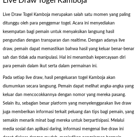
Live Draw Togel Kamboja
Live Draw Togel Kamboja merupakan salah satu momen yang paling
ditunggu oleh para penggemar togel. Acara ini menyediakan
kesempatan bagi pemain untuk menyaksikan langsung hasil
pengundian dengan transparan dan realtime. Dengan adanya live
draw, pemain dapat memastikan bahwa hasil yang keluar benar-benar
sah dan tidak ada manipulasi. Hal ini menambah kepercayaan diri
para pemain dalam ikut serta dalam permainan ini.
Pada setiap live draw, hasil pengeluaran togel Kamboja akan
diumumkan secara langsung. Pemain dapat melihat angka-angka yang
keluar dan mencocokkannya dengan nomor yang mereka pasang.
Selain itu, sebagian besar platform yang menyelenggarakan live draw
juga memberikan informasi terkait peluang dan tips bagi pemain, yang
semakin menarik minat bagi mereka untuk berpartisipasi. Melalui
media sosial dan aplikasi daring, informasi mengenai live draw ini