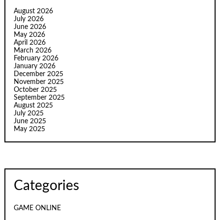
August 2026
July 2026
June 2026
May 2026
April 2026
March 2026
February 2026
January 2026
December 2025
November 2025
October 2025
September 2025
August 2025
July 2025
June 2025
May 2025
Categories
GAME ONLINE