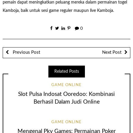
pemain dapat meningkatkan peluang mereka dalam permainan togel
Kamboja, baik untuk sesi game reguler maupun live Kamboja.
0
Previous Post
Next Post
Related Posts
GAME ONLINE
Slot Pulsa Indosat Ooredoo: Kombinasi
Berhasil Dalam Judi Online
GAME ONLINE
Mengenal Pkv Games: Permainan Poker