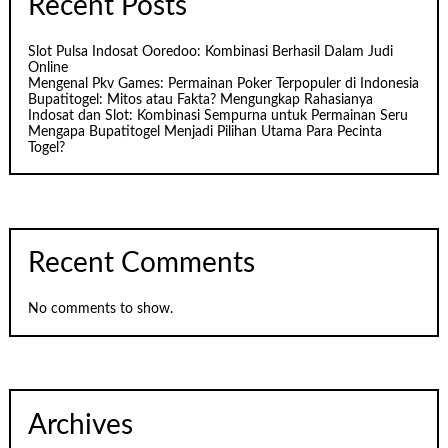
Recent Posts
Slot Pulsa Indosat Ooredoo: Kombinasi Berhasil Dalam Judi
Online
Mengenal Pkv Games: Permainan Poker Terpopuler di Indonesia
Bupatitogel: Mitos atau Fakta? Mengungkap Rahasianya
Indosat dan Slot: Kombinasi Sempurna untuk Permainan Seru
Mengapa Bupatitogel Menjadi Pilihan Utama Para Pecinta
Togel?
Recent Comments
No comments to show.
Archives