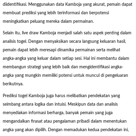
diidentifikasi. Menggunakan data Kamboja yang akurat, pemain dapat
membuat prediksi yang lebih terinformasi dan berpotensi
meningkatkan peluang mereka dalam permainan.
Selain itu, live draw Kamboja menjadi salah satu aspek penting dalam
analisis togel. Dengan menyaksikan secara langsung keluaran hasil,
pemain dapat lebih meresapi dinamika permainan serta melihat
angka-angka yang keluar dalam setiap sesi. Hal ini membantu dalam
membangun strategi yang lebih baik dan mengidentifikasi angka-
angka yang mungkin memiliki potensi untuk muncul di pengeluaran
berikutnya.
Prediksi togel Kamboja juga harus melibatkan pendekatan yang
seimbang antara logika dan intuisi. Meskipun data dan analisis
menyediakan informasi berharga, banyak pemain yang juga
mengandalkan firasat atau pengalaman pribadi dalam menentukan
angka yang akan dipilih. Dengan memadukan kedua pendekatan ini,