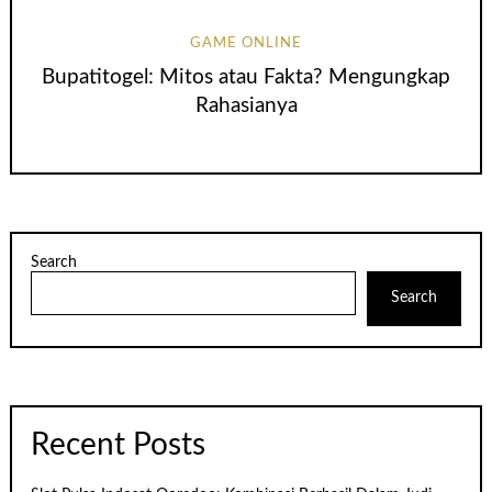
GAME ONLINE
Bupatitogel: Mitos atau Fakta? Mengungkap
Rahasianya
Search
Search
Recent Posts