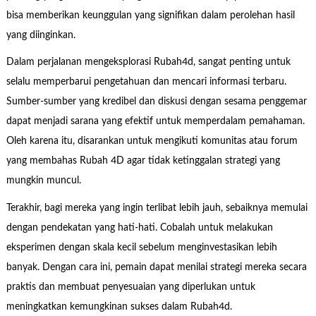
bisa memberikan keunggulan yang signifikan dalam perolehan hasil
yang diinginkan.
Dalam perjalanan mengeksplorasi Rubah4d, sangat penting untuk
selalu memperbarui pengetahuan dan mencari informasi terbaru.
Sumber-sumber yang kredibel dan diskusi dengan sesama penggemar
dapat menjadi sarana yang efektif untuk memperdalam pemahaman.
Oleh karena itu, disarankan untuk mengikuti komunitas atau forum
yang membahas Rubah 4D agar tidak ketinggalan strategi yang
mungkin muncul.
Terakhir, bagi mereka yang ingin terlibat lebih jauh, sebaiknya memulai
dengan pendekatan yang hati-hati. Cobalah untuk melakukan
eksperimen dengan skala kecil sebelum menginvestasikan lebih
banyak. Dengan cara ini, pemain dapat menilai strategi mereka secara
praktis dan membuat penyesuaian yang diperlukan untuk
meningkatkan kemungkinan sukses dalam Rubah4d.