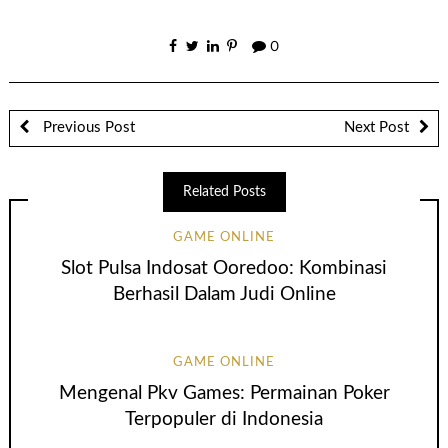
0
Previous Post
Next Post
Related Posts
GAME ONLINE
Slot Pulsa Indosat Ooredoo: Kombinasi
Berhasil Dalam Judi Online
GAME ONLINE
Mengenal Pkv Games: Permainan Poker
Terpopuler di Indonesia