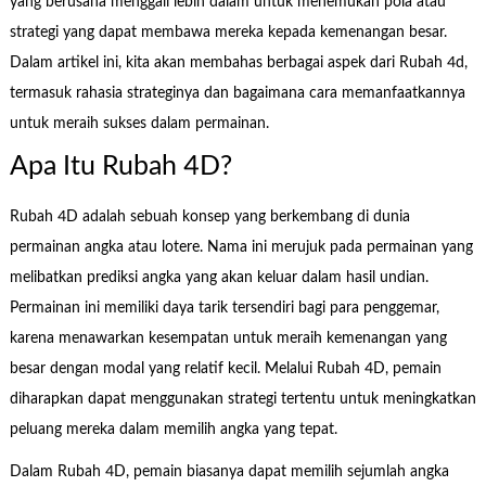
yang berusaha menggali lebih dalam untuk menemukan pola atau
strategi yang dapat membawa mereka kepada kemenangan besar.
Dalam artikel ini, kita akan membahas berbagai aspek dari Rubah 4d,
termasuk rahasia strateginya dan bagaimana cara memanfaatkannya
untuk meraih sukses dalam permainan.
Apa Itu Rubah 4D?
Rubah 4D adalah sebuah konsep yang berkembang di dunia
permainan angka atau lotere. Nama ini merujuk pada permainan yang
melibatkan prediksi angka yang akan keluar dalam hasil undian.
Permainan ini memiliki daya tarik tersendiri bagi para penggemar,
karena menawarkan kesempatan untuk meraih kemenangan yang
besar dengan modal yang relatif kecil. Melalui Rubah 4D, pemain
diharapkan dapat menggunakan strategi tertentu untuk meningkatkan
peluang mereka dalam memilih angka yang tepat.
Dalam Rubah 4D, pemain biasanya dapat memilih sejumlah angka