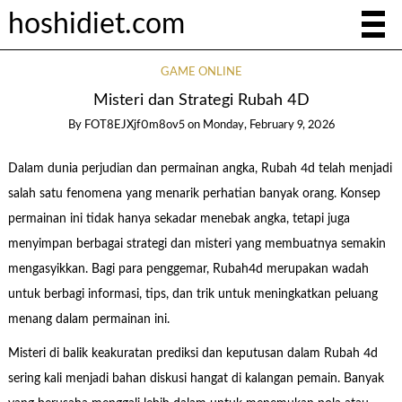
hoshidiet.com
GAME ONLINE
Misteri dan Strategi Rubah 4D
By
FOT8EJXjf0m8ov5
on
Monday, February 9, 2026
Dalam dunia perjudian dan permainan angka, Rubah 4d telah menjadi
salah satu fenomena yang menarik perhatian banyak orang. Konsep
permainan ini tidak hanya sekadar menebak angka, tetapi juga
menyimpan berbagai strategi dan misteri yang membuatnya semakin
mengasyikkan. Bagi para penggemar, Rubah4d merupakan wadah
untuk berbagi informasi, tips, dan trik untuk meningkatkan peluang
menang dalam permainan ini.
Misteri di balik keakuratan prediksi dan keputusan dalam Rubah 4d
sering kali menjadi bahan diskusi hangat di kalangan pemain. Banyak