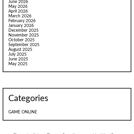
June 2026
May 2026
April 2026
March 2026
February 2026
January 2026
December 2025
November 2025
October 2025
September 2025
August 2025
July 2025
June 2025
May 2025
Categories
GAME ONLINE